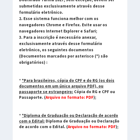
submetidas exclusivamente através desse
formulário eletrônico.
2. Esse sistema funciona melhor com os
navegadores Chrome e Firefox. Evite usar os
navegadores Internet Explorer e Safari;
3. Para a inscrição é necessário anexar,
exclusivamente através desse formulário
eletrônico, os seguintes documentos
(Documentos marcados por asterisco (*) são
obrigatórios) :
°
*Para brasileiros, cópia do CPF e do RG (os dois
documentos em um único arquivo PDF), ou
passaporte se estrangeiro:
Cópia do RG e CPF ou
Passaporte. (
Arquivo no formato: PDF
);
°
*Diploma de Graduação ou Declaração de acordo
com o Edital:
Diploma de Graduação ou Declaração
de acordo com o Edital. (
Arquivo no formato: PDF
);