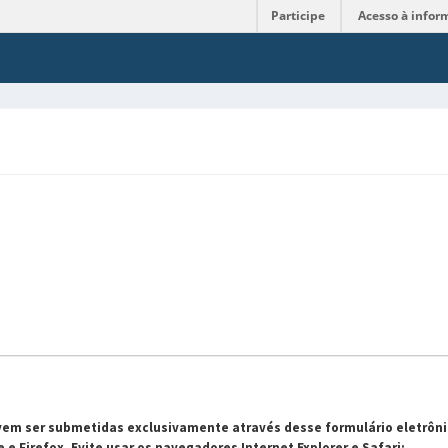
Participe
Acesso à infor
devem ser submetidas exclusivamente através desse formulário eletrôni
 Firefox. Evite usar os navegadores Internet Explorer e Safari;