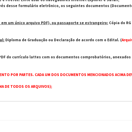
avés desse formulário eletrônico, os seguintes documentos (Documentos
s em um único arquivo PDF), ou passaporte se estrangeiro:
Cópia do RG 
al:
Diploma de Graduação ou Declaração de acordo com o Edital. (
Arqui
DF do currículo lattes com os documentos comprobatórios, anexados 
ENTO POR PARTES. CADA UM DOS DOCUMENTOS MENCIONADOS ACIMA DEV
MA DE TODOS OS ARQUIVOS);