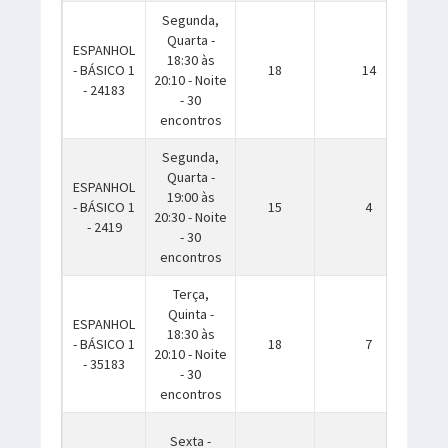
Segunda,
Re
Quarta -
DP
ESPANHOL
18:30 às
- BÁSICO 1
18
14
20:10 - Noite
F
- 24183
- 30
encontros
Sa
Segunda,
Quarta -
ESPANHOL
Vi
19:00 às
- BÁSICO 1
15
4
20:30 - Noite
- 2419
A
- 30
encontros
Terça,
Re
Quinta -
DP
ESPANHOL
18:30 às
- BÁSICO 1
18
7
20:10 - Noite
F
- 35183
- 30
encontros
Sa
Re
Sexta -