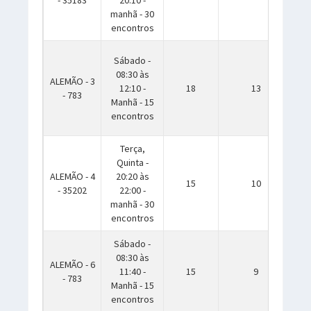
- 35183
20:10 -
A
manhã - 30
encontros
Re
Sábado -
DP
08:30 às
ALEMÃO - 3
12:10 -
18
13
- 783
F
Manhã - 15
encontros
Sa
Terça,
Quinta -
Vi
ALEMÃO - 4
20:20 às
15
10
- 35202
22:00 -
A
manhã - 30
encontros
Sábado -
08:30 às
Vi
ALEMÃO - 6
11:40 -
15
9
- 783
Manhã - 15
A
encontros