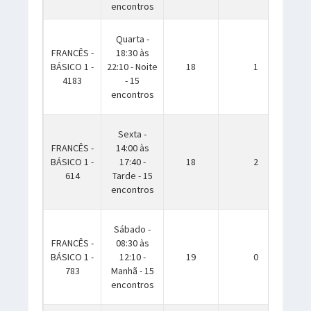
encontros
Re
Quarta -
DP
FRANCÊS -
18:30 às
BÁSICO 1 -
22:10 - Noite
18
1
F
4183
- 15
40
encontros
Re
Sexta -
DP
FRANCÊS -
14:00 às
BÁSICO 1 -
17:40 -
18
2
F
614
Tarde - 15
40
encontros
Re
Sábado -
DP
FRANCÊS -
08:30 às
BÁSICO 1 -
12:10 -
19
0
F
783
Manhã - 15
40
encontros