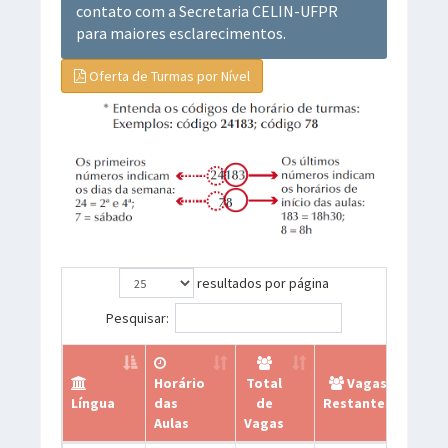
contato com a Secretaria CELIN-UFPR
para maiores esclarecimentos.
Oferta de Turmas por Nível
resultados por página
Pesquisar:
Horário
Total
Vagas
Língua
das
de
Restantes
Lo
Aulas
Vagas